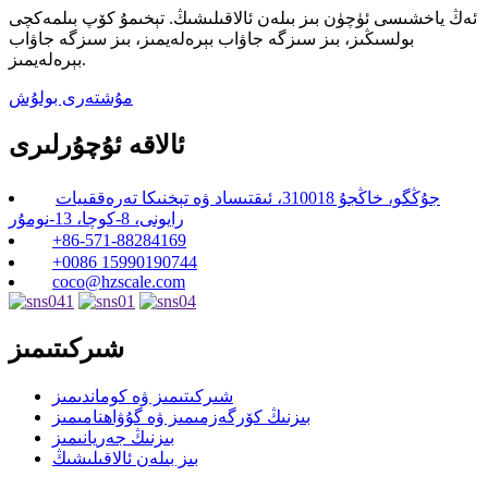
ئەڭ ياخشىسى ئۈچۈن بىز بىلەن ئالاقىلىشىڭ. تېخىمۇ كۆپ بىلمەكچى
بولسىڭىز، بىز سىزگە جاۋاب بېرەلەيمىز، بىز سىزگە جاۋاب
بېرەلەيمىز.
مۇشتەرى بولۇش
ئالاقە ئۇچۇرلىرى
جۇڭگو، خاڭجۇ 310018، ئىقتىساد ۋە تېخنىكا تەرەققىيات
رايونى، 8-كوچا، 13-نومۇر
+86-571-88284169
+0086 15990190744
coco@hzscale.com
شىركىتىمىز
شىركىتىمىز ۋە كوماندىمىز
بىزنىڭ كۆرگەزمىمىز ۋە گۇۋاھنامىمىز
بىزنىڭ جەريانىمىز
بىز بىلەن ئالاقىلىشىڭ