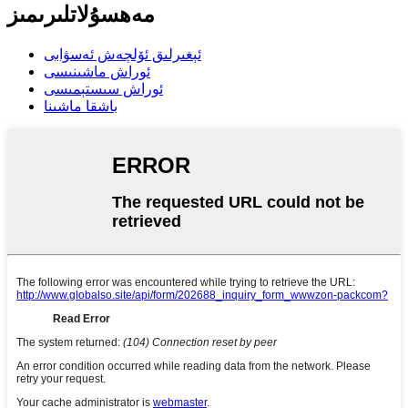
مەھسۇلاتلىرىمىز
ئېغىرلىق ئۆلچەش ئەسۋابى
ئوراش ماشىنىسى
ئوراش سىستېمىسى
باشقا ماشىنا