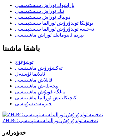
پاراشوك ئوراش سىستېمىسى
تىك ئوراش سىستېمىسى
دويپاك ئوراش سىستېمىسى
بوتۇلكا تولدۇرۇش ئورالما سىستېمىسى
تەخسە تولدۇرۇش ئورالما سىستېمىسى
يېرىم ئاپتوماتىك ئوراش ماشىنىسى
باشقا ماشىنا
توشۇغۇچ
تەكشۈرۈش ماشىنىسى
ئايلانما ئۈستەل
قاپلاش ماشىنىسى
پېچەتلەش ماشىنىسى
بەلگە قويۇش ماشىنىسى
كىچىكلىتىش ئورالما ماشىنىسى
خىزمەت سۇپىسى
ZH-BC تەخسە تولدۇرۇش ئورالما سىستېمىسى
خەۋەرلەر