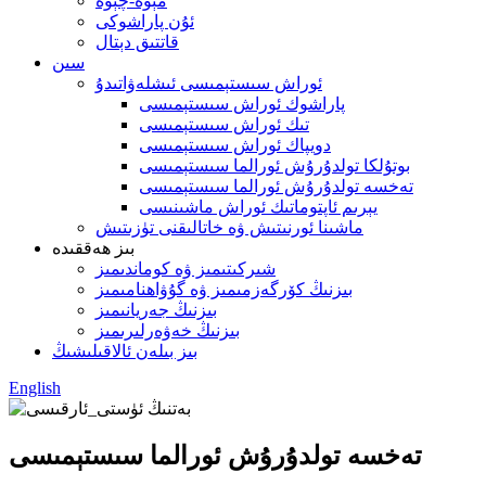
مېۋە-چېۋە
ئۇن پاراشوكى
قاتتىق دېتال
سىن
ئوراش سىستېمىسى ئىشلەۋاتىدۇ
پاراشوك ئوراش سىستېمىسى
تىك ئوراش سىستېمىسى
دويپاك ئوراش سىستېمىسى
بوتۇلكا تولدۇرۇش ئورالما سىستېمىسى
تەخسە تولدۇرۇش ئورالما سىستېمىسى
يېرىم ئاپتوماتىك ئوراش ماشىنىسى
ماشىنا ئورنىتىش ۋە خاتالىقنى تۈزىتىش
بىز ھەققىدە
شىركىتىمىز ۋە كوماندىمىز
بىزنىڭ كۆرگەزمىمىز ۋە گۇۋاھنامىمىز
بىزنىڭ جەريانىمىز
بىزنىڭ خەۋەرلىرىمىز
بىز بىلەن ئالاقىلىشىڭ
English
تەخسە تولدۇرۇش ئورالما سىستېمىسى