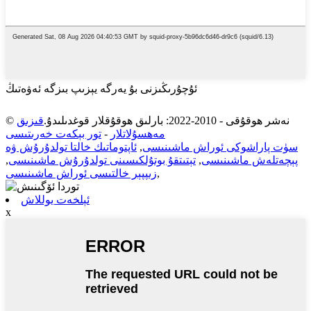
ئۇچۇرىڭىزنى بۇ يەرگە يېزىپ بىزگە ئەۋەتىڭ
© نەشر ھوقۇقى - 2010-2022: بارلىق ھوقۇقلار قوغدىلىدۇ.
قىزىق
مەھسۇلاتلار
-
تور بېكەت خەرىتىسى
سۈت پاراشوكى ئوراش ماشىنىسى
,
ئاپتوماتىك خالتا تولدۇرۇش ۋە
پېچەتلەش ماشىنىسى
,
تېتىتقۇ بوتۇلكىسىنى تولدۇرۇش ماشىنىسى
,
,
زىپپېر خالتىسى ئوراش ماشىنىسى
ئېلخەت يوللاش
x