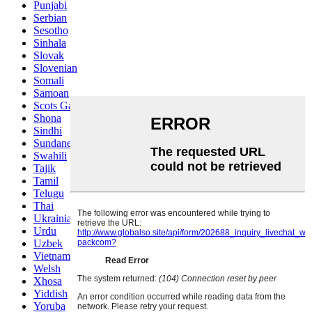
Punjabi
Serbian
Sesotho
Sinhala
Slovak
Slovenian
Somali
Samoan
Scots Gaelic
Shona
Sindhi
Sundanese
Swahili
Tajik
Tamil
Telugu
Thai
Ukrainian
Urdu
Uzbek
Vietnamese
Welsh
Xhosa
Yiddish
Yoruba