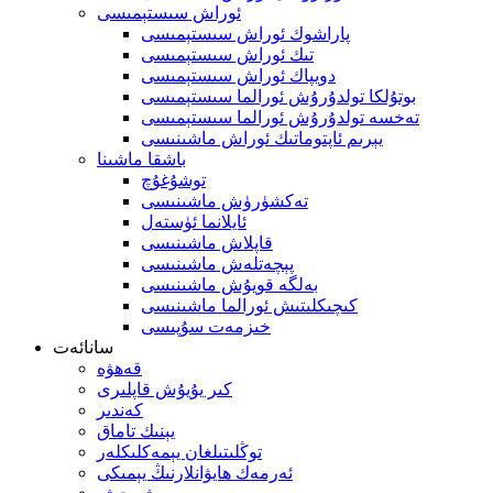
ئوراش سىستېمىسى
پاراشوك ئوراش سىستېمىسى
تىك ئوراش سىستېمىسى
دويپاك ئوراش سىستېمىسى
بوتۇلكا تولدۇرۇش ئورالما سىستېمىسى
تەخسە تولدۇرۇش ئورالما سىستېمىسى
يېرىم ئاپتوماتىك ئوراش ماشىنىسى
باشقا ماشىنا
توشۇغۇچ
تەكشۈرۈش ماشىنىسى
ئايلانما ئۈستەل
قاپلاش ماشىنىسى
پېچەتلەش ماشىنىسى
بەلگە قويۇش ماشىنىسى
كىچىكلىتىش ئورالما ماشىنىسى
خىزمەت سۇپىسى
سانائەت
قەھۋە
كىر يۇيۇش قاپلىرى
كەندىر
يېنىك تاماق
توڭلىتىلغان يېمەكلىكلەر
ئەرمەك ھايۋانلارنىڭ يېمىكى